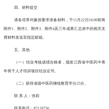
四、材料提交
请各培养对象按要求准备材料，于
11
月
22
日
16:00
前将
附件
1
、附件
2
、附件
3
、附件
4
及三年成果汇总表中的相关支
撑材料发送至指定邮箱。
五、其他
（一）结业考核成绩合格者，颁发江西省中医药中青
年骨干人才培训项目结业证书。
（二）获得省级中医药继续教育学分
25
分。
联
系
人：张莉
联系电话：
87118756