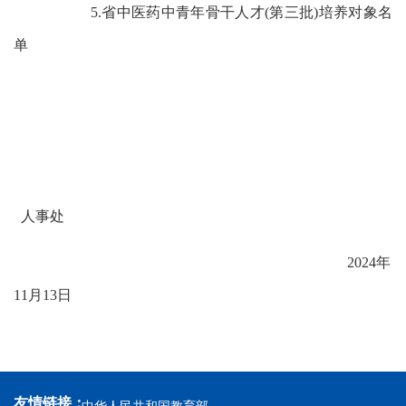
5.
省中医药中青年骨干人才
(
第
三
批
)
培养对象名
单
人事处
2024
年
11
月
13
日
友情链接：