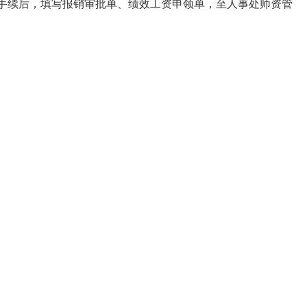
手续后，填写报销审批单、绩效工资申领单，至人事处师资管